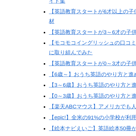
イト集
【英語教育スタートが6才以上の子
材
【英語教育スタートが3～6才の子
【モコモコイングリッシュの口コミ
に取り組んでみた
【英語教育スタートが0～3才の子
【6歳～】おうち英語のやり方と進
【3～6歳】おうち英語のやり方と
【0～3歳】おうち英語のやり方と
【楽天ABCマウス】アメリカでも
【epic!】全米の91%の小学校
【絵本ナビえいご】英語絵本50冊