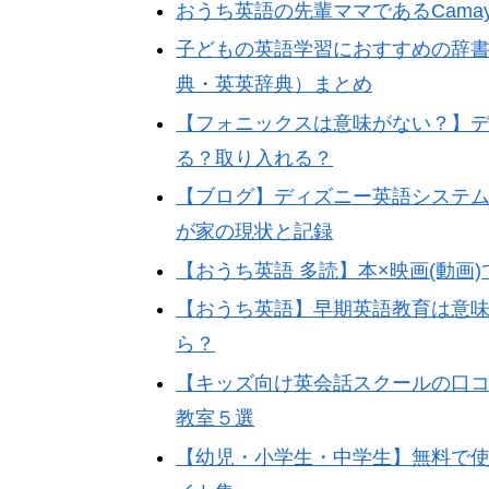
おうち英語の先輩ママであるCam
子どもの英語学習におすすめの辞
典・英英辞典）まとめ
【フォニックスは意味がない？】
る？取り入れる？
【ブログ】ディズニー英語システム
が家の現状と記録
【おうち英語 多読】本×映画(動
【おうち英語】早期英語教育は意
ら？
【キッズ向け英会話スクールの口
教室５選
【幼児・小学生・中学生】無料で