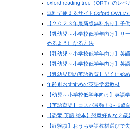
oxford reading tree（
無料で使えるサイトOxford O
【２０２３年最新版無料あり】子
【乳幼児～小学校低学年向け】リ
めるようになる方法
【乳幼児～小学校低学年向け】英
【乳幼児～小学校低学年向け】英
【乳幼児期の英語教育】早くに始
年齢別おすすめの英語学習教材
【幼児～小学校低学年向け】英語学習
【英語育児】コスパ最強！0～6歳向
【恐竜 英語 絵本】恐竜好きな２
【経験談】おうち英語教材選びで