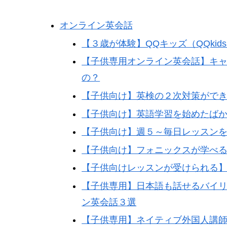
オンライン英会話
【３歳が体験】QQキッズ（QQki
【子供専用オンライン英会話】キ
の？
【子供向け】英検の２次対策がで
【子供向け】英語学習を始めたば
【子供向け】週５～毎日レッスン
【子供向け】フォニックスが学べ
【子供向けレッスンが受けられる
【子供専用】日本語も話せるバイ
ン英会話３選
【子供専用】ネイティブ外国人講