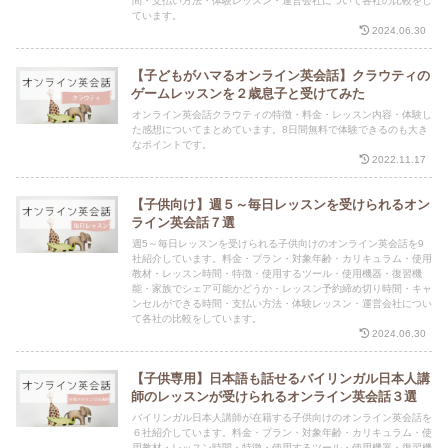
間・支払い方法・体験レッスン・運営会社について各社の比較をし
ています。
2024.06.30
【子どもがハマるオンライン英会話】クラウティの
ゲームレッスンを２歳息子と受けてみた
オンライン英会話クラウティの特徴・料金・レッスン内容・体験し
た感想についてまとめています。8日間無料で体験できるのも大き
なポイントです。
2022.11.17
【子供向け】週５～毎日レッスンを受けられるオン
ライン英会話７選
週5～毎日レッスンを受けられる子供向けのオンライン英会話を9
社紹介しています。料金・プラン・対象年齢・カリキュラム・使用
教材・レッスン時間・特徴・使用するツール・使用機器・復習機
能・家族でシェア可能かどうか・レッスン予約締め切り時間・キャ
ンセルができる時間・支払い方法・体験レッスン・運営会社につい
て各社の比較をしています。
2024.06.30
【子供専用】日本語も話せるバイリンガル日本人講
師のレッスンが受けられるオンライン英会話３選
バイリンガル日本人講師が在籍する子供向けのオンライン英会話を
６社紹介しています。料金・プラン・対象年齢・カリキュラム・使
用教材・レッスン時間・特徴・使用するツール・使用機器・復習機