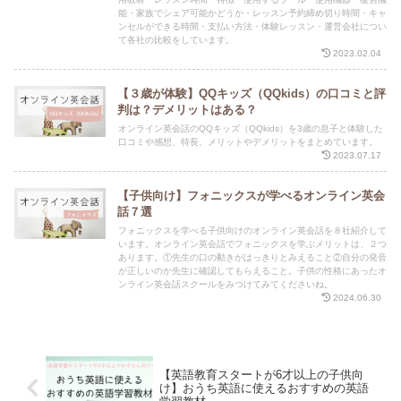
能・家族でシェア可能かどうか・レッスン予約締め切り時間・キャ
ンセルができる時間・支払い方法・体験レッスン・運営会社につい
て各社の比較をしています。
2023.02.04
【３歳が体験】QQキッズ（QQkids）の口コミと評
判は？デメリットはある？
オンライン英会話のQQキッズ（QQkids）を3歳の息子と体験した
口コミや感想、特長、メリットやデメリットをまとめています。
2023.07.17
【子供向け】フォニックスが学べるオンライン英会
話７選
フォニックスを学べる子供向けのオンライン英会話を８社紹介して
います。オンライン英会話でフォニックスを学ぶメリットは、２つ
あります。①先生の口の動きがはっきりとみえること②自分の発音
が正しいのか先生に確認してもらえること。子供の性格にあったオ
ンライン英会話スクールをみつけてみてくださいね。
2024.06.30
【英語教育スタートが6才以上の子供向
け】おうち英語に使えるおすすめの英語