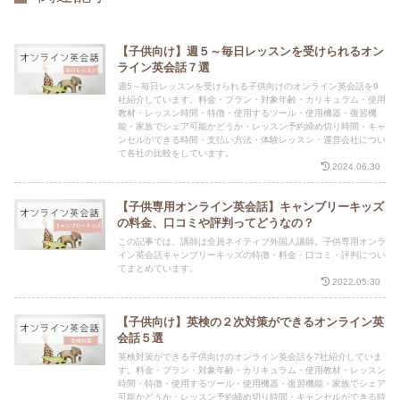
【子供向け】週５～毎日レッスンを受けられるオン
ライン英会話７選
週5～毎日レッスンを受けられる子供向けのオンライン英会話を9
社紹介しています。料金・プラン・対象年齢・カリキュラム・使用
教材・レッスン時間・特徴・使用するツール・使用機器・復習機
能・家族でシェア可能かどうか・レッスン予約締め切り時間・キャ
ンセルができる時間・支払い方法・体験レッスン・運営会社につい
て各社の比較をしています。
2024.06.30
【子供専用オンライン英会話】キャンブリーキッズ
の料金、口コミや評判ってどうなの？
この記事では、講師は全員ネイティブ外国人講師。子供専用オンラ
イン英会話キャンブリーキッズの特徴・料金・口コミ・評判につい
てまとめています。
2022.05.30
【子供向け】英検の２次対策ができるオンライン英
会話５選
英検対策ができる子供向けのオンライン英会話を7社紹介していま
す。料金・プラン・対象年齢・カリキュラム・使用教材・レッスン
時間・特徴・使用するツール・使用機器・復習機能・家族でシェア
可能かどうか・レッスン予約締め切り時間・キャンセルができる時