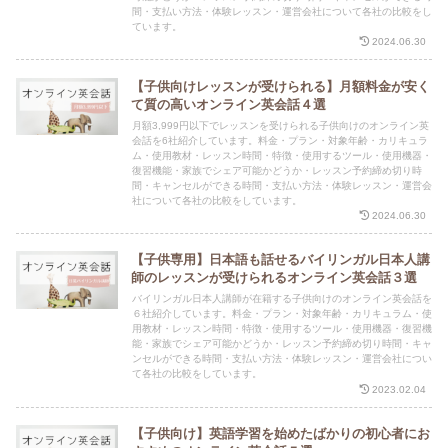
間・支払い方法・体験レッスン・運営会社について各社の比較をし
ています。
2024.06.30
【子供向けレッスンが受けられる】月額料金が安く
て質の高いオンライン英会話４選
月額3,999円以下でレッスンを受けられる子供向けのオンライン英
会話を6社紹介しています。料金・プラン・対象年齢・カリキュラ
ム・使用教材・レッスン時間・特徴・使用するツール・使用機器・
復習機能・家族でシェア可能かどうか・レッスン予約締め切り時
間・キャンセルができる時間・支払い方法・体験レッスン・運営会
社について各社の比較をしています。
2024.06.30
【子供専用】日本語も話せるバイリンガル日本人講
師のレッスンが受けられるオンライン英会話３選
バイリンガル日本人講師が在籍する子供向けのオンライン英会話を
６社紹介しています。料金・プラン・対象年齢・カリキュラム・使
用教材・レッスン時間・特徴・使用するツール・使用機器・復習機
能・家族でシェア可能かどうか・レッスン予約締め切り時間・キャ
ンセルができる時間・支払い方法・体験レッスン・運営会社につい
て各社の比較をしています。
2023.02.04
【子供向け】英語学習を始めたばかりの初心者にお