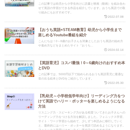
この記事では幼児から小学生向けに読書と映画（動画）を組み合わ
せて英語の学習ができる作品を紹介しています。おうち英語での取
り組みにもおすすめです。
2022.07.08
【おうち英語×STEAM教育】幼児から小学生まで
楽しめるYoutube番組を紹介
こんにちは！0～8歳のお子さんを対象としたおうち英語の始め方
や進め方などをまとめたサイト『おうち...
2024.02.14
【英語育児】コスパ最強！0～6歳向けのおすすめ本
とDVD
この記事では、5000円以下で始められるおうち英語育児に最適な
音の出る絵本とDVDをご紹介しています。
2022.05.30
【乳幼児～小学校低学年向け】リーディング力をつ
けて英語でハリー・ポッターを楽しめるようになる
方法
リスニング力・スピーキング力がある程度ついてきたお子さんへの
リーディング力をつける方法を解説しました。フォニックス学習、
サイト・ワード学習から始めて、少しずつ本読みに移行していく
と、最終的にはハリー・ポッターを英語で読めるようになります。
フォニックス学習にはオンライン英会話がおすすめです。