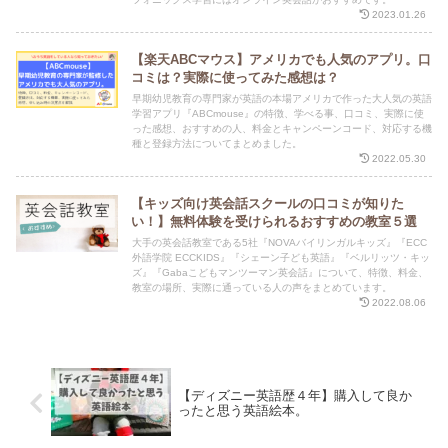
2023.01.26
【楽天ABCマウス】アメリカでも人気のアプリ。口
コミは？実際に使ってみた感想は？
早期幼児教育の専門家が英語の本場アメリカで作った大人気の英語
学習アプリ『ABCmouse』の特徴、学べる事、口コミ、実際に使
った感想、おすすめの人、料金とキャンペーンコード、対応する機
種と登録方法についてまとめました。
2022.05.30
【キッズ向け英会話スクールの口コミが知りた
い！】無料体験を受けられるおすすめの教室５選
大手の英会話教室である5社『NOVAバイリンガルキッズ』『ECC
外語学院 ECCKIDS』『シェーン子ども英語』『ベルリッツ・キッ
ズ』『Gabaこどもマンツーマン英会話』について、特徴、料金、
教室の場所、実際に通っている人の声をまとめています。
2022.08.06
【ディズニー英語歴４年】購入して良か
ったと思う英語絵本。