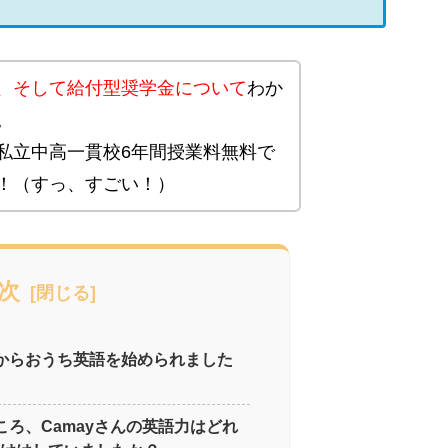
、そして給付型奨学金について
わか
。
私立中高一貫校6年間授業料無料で
！（すっ、すごい！）
次
時からおうち英語を始められました
ころ、Camayさんの英語力はどれ